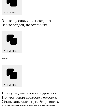
Копировать
За нас красивых, но неверных,
За нас бл*дей, но ох*енных!
Копировать
***
Копировать
В лесу раздавался топор дровосека,
По лесу гонял дровосек гомосека.
Устал, запыхался, прилёг дровосек,
С улыбкой залез на него гомосек.