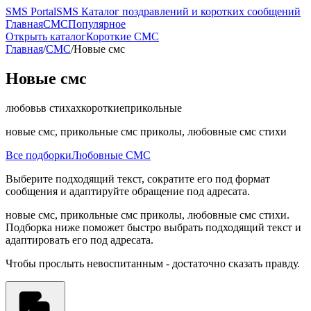
SMS
PortalSMS
Каталог поздравлений и коротких сообщений
Главная
СМС
Популярное
Открыть каталог
Короткие СМС
Главная
/
СМС
/
Новые смс
Новые смс
любовь
в стихах
короткие
прикольные
новые смс, прикольные смс приколы, любовные смс стихи
Все подборки
Любовные СМС
Выберите подходящий текст, сократите его под формат
сообщения и адаптируйте обращение под адресата.
новые смс, прикольные смс приколы, любовные смс стихи.
Подборка ниже поможет быстро выбрать подходящий текст и
адаптировать его под адресата.
Чтобы прослыть невоспитанным - достаточно сказать правду.